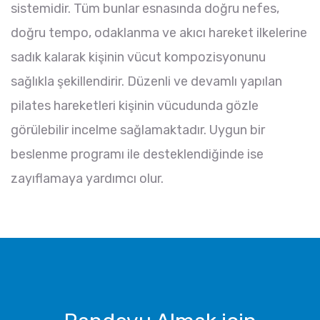
sistemidir. Tüm bunlar esnasında doğru nefes,
doğru tempo, odaklanma ve akıcı hareket ilkelerine
sadık kalarak kişinin vücut kompozisyonunu
sağlıkla şekillendirir. Düzenli ve devamlı yapılan
pilates hareketleri kişinin vücudunda gözle
görülebilir incelme sağlamaktadır. Uygun bir
beslenme programı ile desteklendiğinde ise
zayıflamaya yardımcı olur.